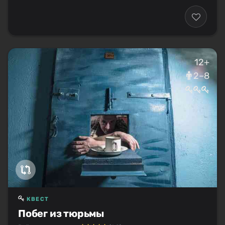
12+
2–8
КВЕСТ
Побег из тюрьмы