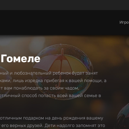
Игр
 Гомеле
вный и любознательный ребенок будет занят
ами, лишь изредка прибегая к вашей помощи, а
лит вам понаблюдать за своим чадом,
 отличный способ попасть всей вашей семье в
т отличным подарком на день рождения вашему
у его верных друзей. Дети надолго запомнят это