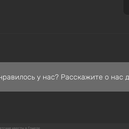
нравилось у нас? Расскажите о нас д
етские квесты в Гомеле