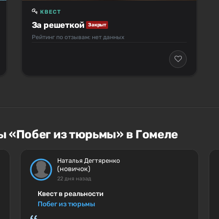
КВЕСТ
За решеткой
Закрыт
Рейтинг по отзывам: нет данных
ы «Побег из тюрьмы» в Гомеле
Наталья Дегтяренко
(новичок)
22 дня назад
Квест в реальности
Побег из тюрьмы