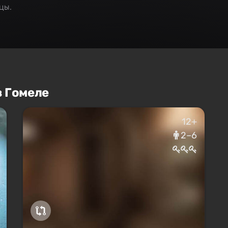
цы.
в Гомеле
12+
2–6