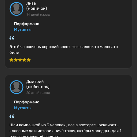
Лиза
(новичок)
14 дней назад
Перформанс
Мутанты
Это был ооочень хороший квест, ток жалко что маловато
били
Дмитрий
(любитель)
20 дней назад
Перформанс
Мутанты
Шли компашкой из 3 человек , все в восторге , реквизиты
классные да и история ничё такая, актёры молодцы , для 1
раза подходящий вариант.