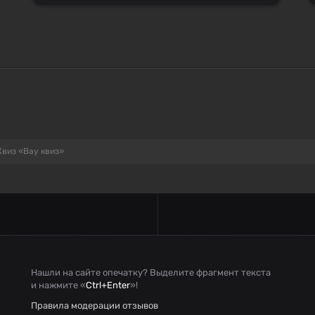
Квиз «Вау квиз»
Нашли на сайте опечатку? Выделите фрагмент текста
и нажмите «
Ctrl+Enter
»!
Правила модерации отзывов