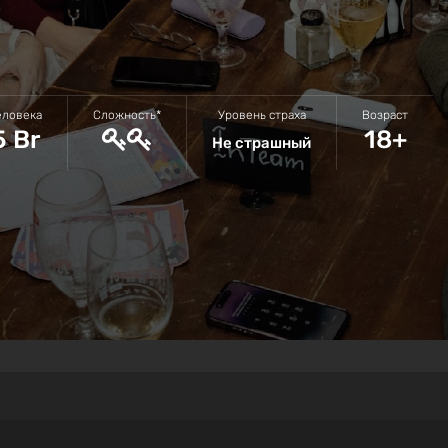
еловека
Сложность*
Уровень страха
Возраст
5 Br
18+
Не страшный