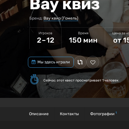
Вау квиз
Бренд:
Вау квиз (Гомель)
Игроков
Время
Цена за ч
2 – 12
150 мин
от 1
Мы здесь играли
Сейчас этот квест
просматривает 1 человек
1
Описание
Контакты
Фотографии