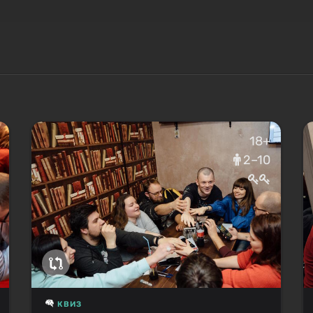
18+
2–10
КВИЗ