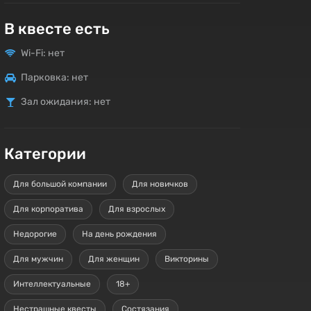
В квесте есть
Wi-Fi: нет
Парковка: нет
Зал ожидания: нет
Категории
Для большой компании
Для новичков
Для корпоратива
Для взрослых
Недорогие
На день рождения
Для мужчин
Для женщин
Викторины
Интеллектуальные
18+
Нестрашные квесты
Состязания